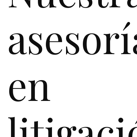
asesorí
en
litigac