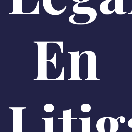
En
Liti