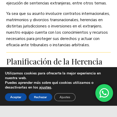
ejecución de sentencias extranjeras, entre otros temas.
Ya sea que su asunto involucre contratos internacionales,
matrimonios y divorcios transnacionales, herencias en
distintas jurisdicciones o inversiones en el extranjero,
nuestro equipo cuenta con los conocimientos y recursos
necesarios para proteger sus derechos y actuar con
eficacia ante tribunales o instancias arbitrales.
Planificación de la Herencia
Utilizamos cookies para ofrecerte la mejor experiencia en
nuestra web.
Planificar la herencia es clave para asegurar la protección
Puedes aprender más sobre qué cookies utilizamos o
desactivarlas en los
ajustes
.
del patrimonio familiar y empresarial frente a impuestos,
litigios y otros imprevistos. En En Cardador & Marín,
Aceptar
Rechazar
Ajustes
diseñamos estrategias personalizadas que optimizan la
transmisión patrimonial, maximizando beneficios fiscales
y evitando problemas futuros.