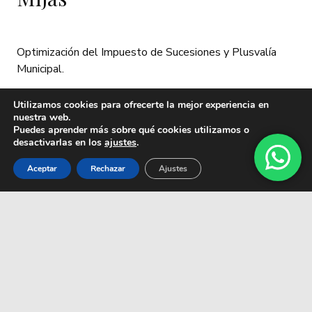
Optimización del Impuesto de Sucesiones y Plusvalía
Municipal.
Utilizamos cookies para ofrecerte la mejor experiencia en
Herencias sin testamento
nuestra web.
Puedes aprender más sobre qué cookies utilizamos o
desactivarlas en los
ajustes
.
Declaración de herederos abintestato y mediación
Aceptar
Rechazar
Ajustes
familiar.
Litigios y conflictos
Defensa judicial en caso de desacuerdo entre herederos
o reclamación de legítimas.