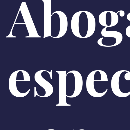
Abog
espec