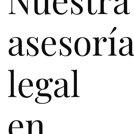
asesorí
legal
en