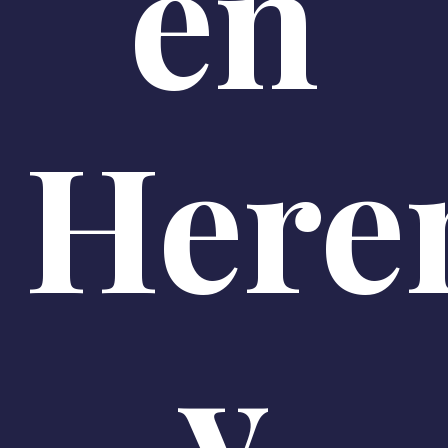
en
Here
y