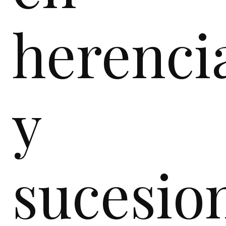
herenci
y
sucesio