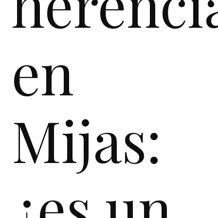
herenci
en
Mijas:
¿es un